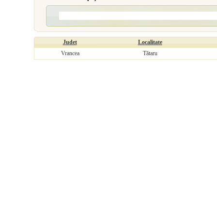
Judet
Localitate
Vrancea
Tătaru