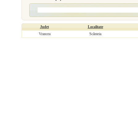
Judet
Localitate
Vrancea
Scânteia