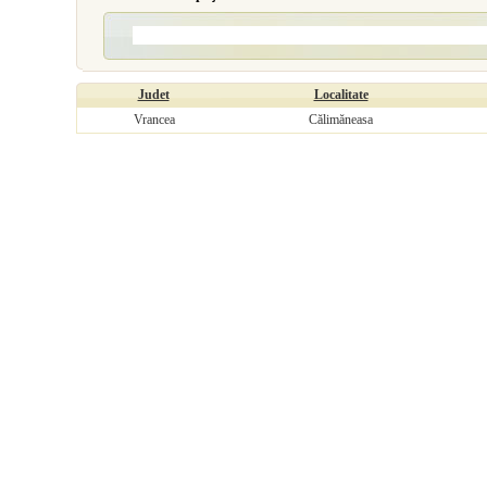
Judet
Localitate
Vrancea
Călimăneasa