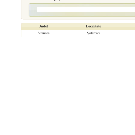
Judet
Localitate
Vrancea
Şotârcari