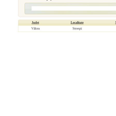
Judet
Localitate
Vâlcea
Stroeşti