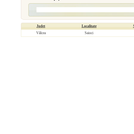
Judet
Localitate
Vâlcea
Saioci