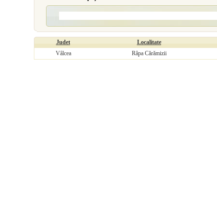
Judet
Localitate
Vâlcea
Râpa Cărămizii