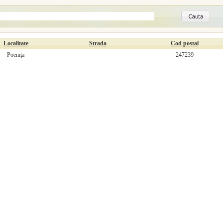
Localitate
Strada
Cod postal
Poeniţa
247239