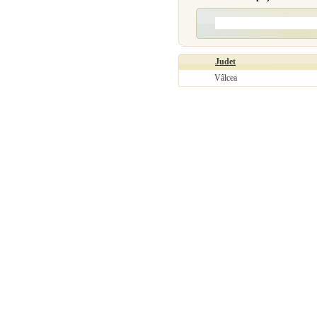
Judet
Vâlcea