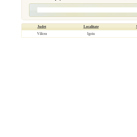
Judet
Localitate
Vâlcea
Igoiu