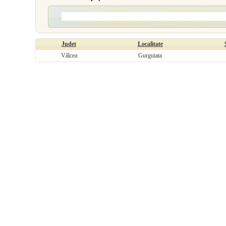
Judet
Localitate
Vâlcea
Gurguiata