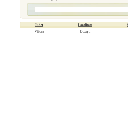
Judet
Localitate
Vâlcea
Dozeşti