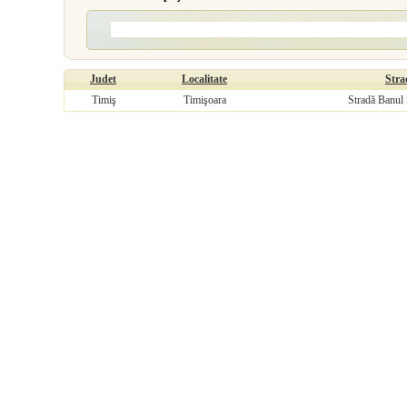
Judet
Localitate
Stra
Timiş
Timişoara
Stradă Banul 