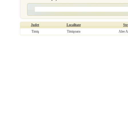
Judet
Localitate
St
Timiş
Timişoara
Alee A