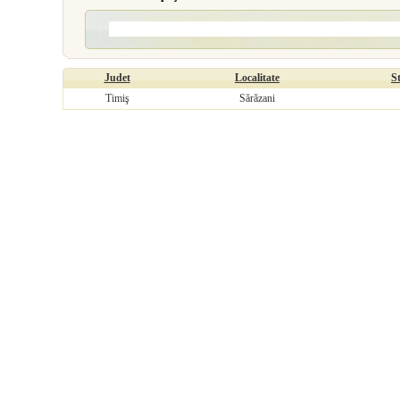
Judet
Localitate
S
Timiş
Sărăzani