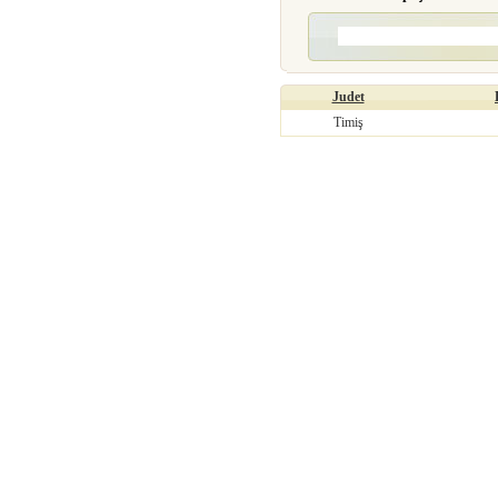
Judet
Timiş