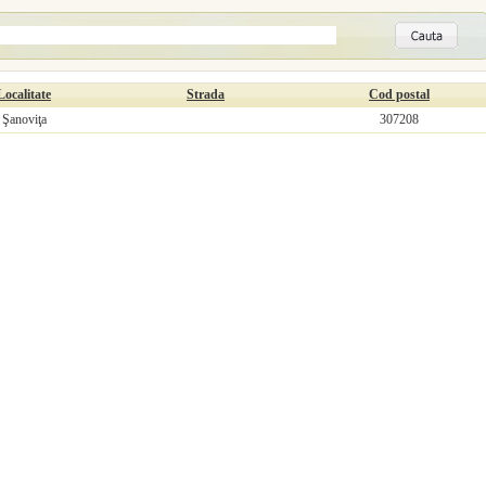
Localitate
Strada
Cod postal
Şanoviţa
307208