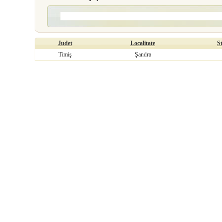
Judet
Localitate
S
Timiş
Şandra