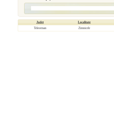
Judet
Localitate
Teleorman
Zimnicele