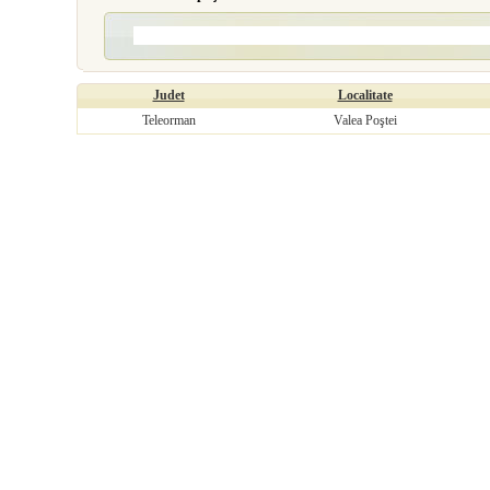
Judet
Localitate
Teleorman
Valea Poştei