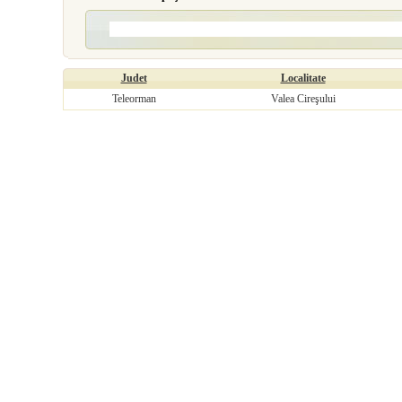
Judet
Localitate
Teleorman
Valea Cireşului