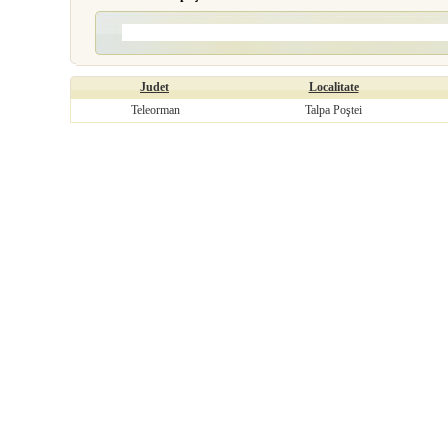
Judet
Localitate
Teleorman
Talpa Poştei