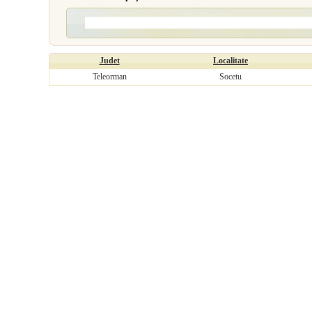
Judet
Localitate
Teleorman
Socetu