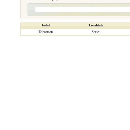
Judet
Localitate
Teleorman
Sericu