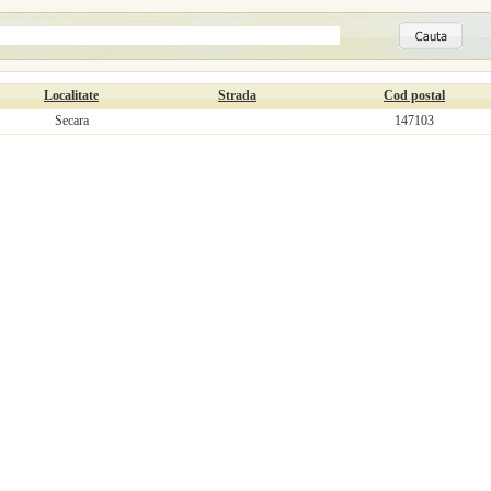
Localitate
Strada
Cod postal
Secara
147103