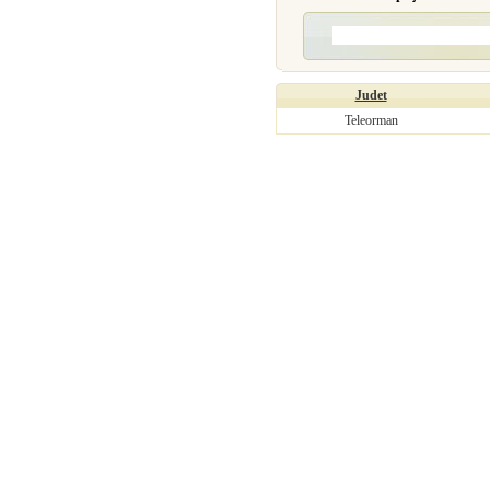
Judet
Teleorman