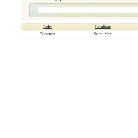
Judet
Localitate
Teleorman
Scurtu Mare