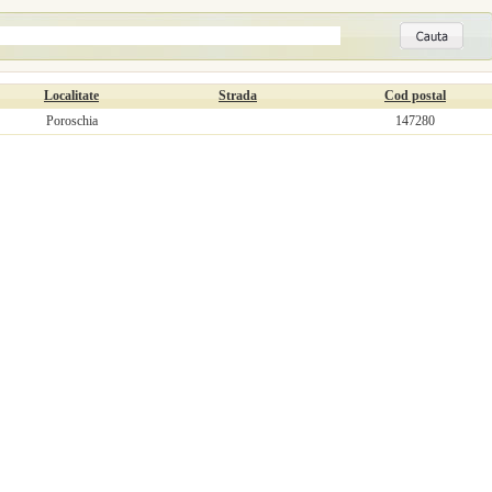
Localitate
Strada
Cod postal
Poroschia
147280