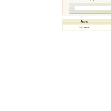
Judet
Teleorman