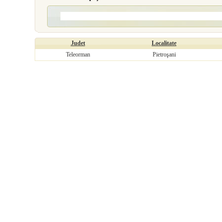
Judet
Localitate
Teleorman
Pietroşani