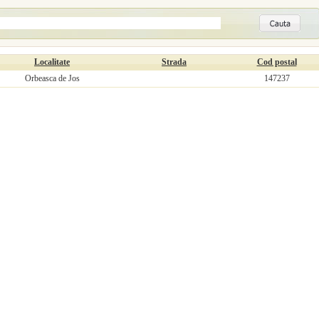
Localitate
Strada
Cod postal
Orbeasca de Jos
147237