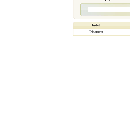
Judet
Teleorman