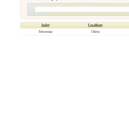
Judet
Localitate
Teleorman
Olteni