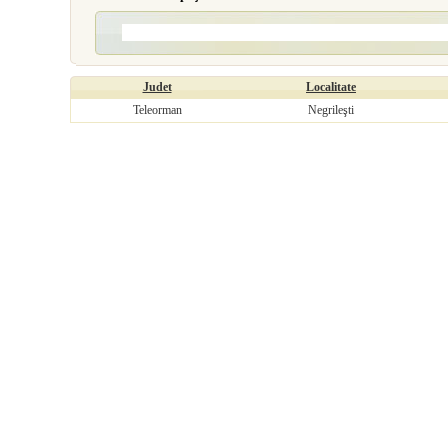
Judet
Localitate
Teleorman
Negrileşti