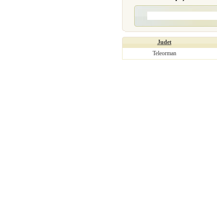
Judet
Teleorman