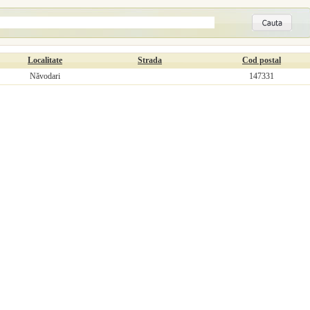
Localitate
Strada
Cod postal
Năvodari
147331