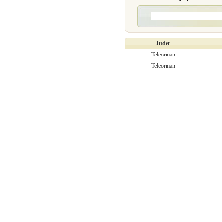
Judet
Teleorman
Teleorman