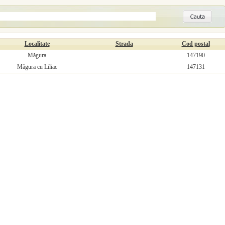
Localitate
Strada
Cod postal
Măgura
147190
Măgura cu Liliac
147131