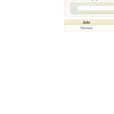
Judet
Teleorman