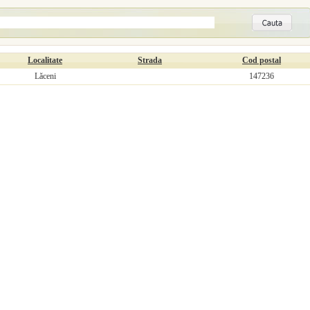
Localitate
Strada
Cod postal
Lăceni
147236