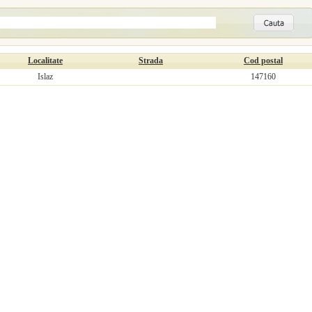
Localitate
Strada
Cod postal
Islaz
147160