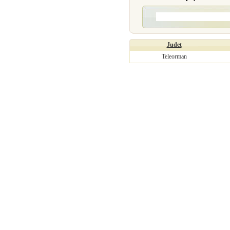
Judet
Teleorman