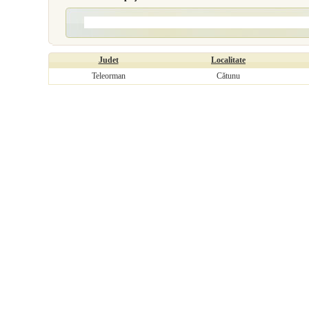
Judet
Localitate
Teleorman
Cătunu