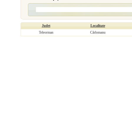
Judet
Localitate
Teleorman
Cârlomanu