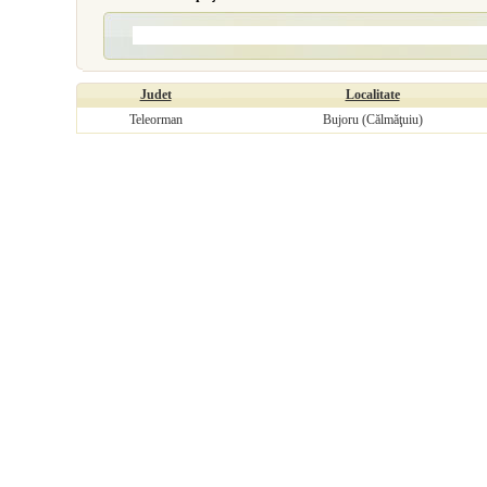
Judet
Localitate
Teleorman
Bujoru (Călmăţuiu)