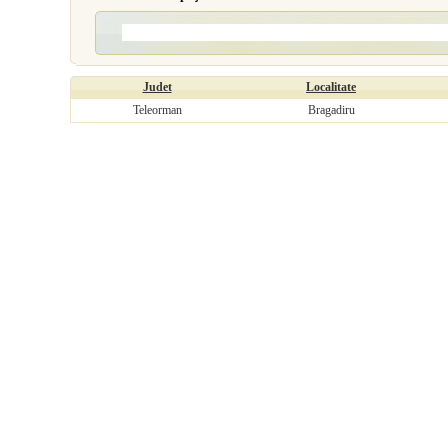
Judet
Localitate
Teleorman
Bragadiru