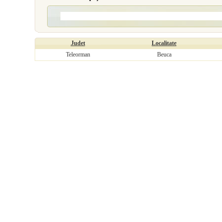
Judet
Localitate
Teleorman
Beuca