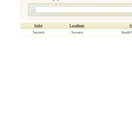
Judet
Localitate
S
Suceava
Suceava
Stradă 