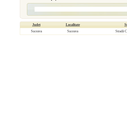
Judet
Localitate
S
Suceava
Suceava
Stradă C