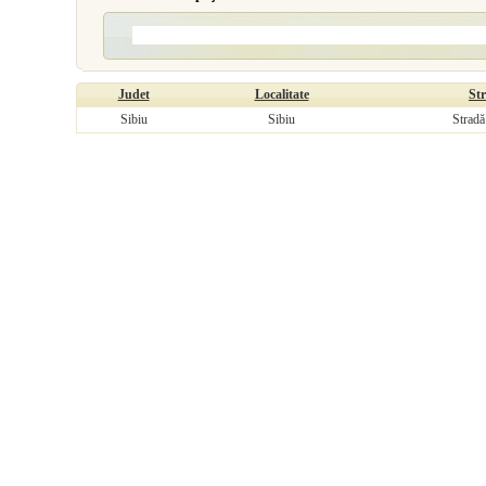
Judet
Localitate
St
Sibiu
Sibiu
Stradă