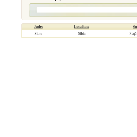
Judet
Localitate
St
Sibiu
Sibiu
Piaţă