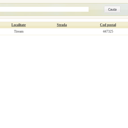
Localitate
Strada
Cod postal
Tiream
447325