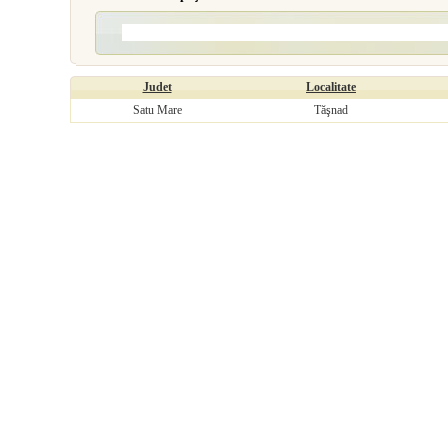
Judet
Localitate
Satu Mare
Tăşnad