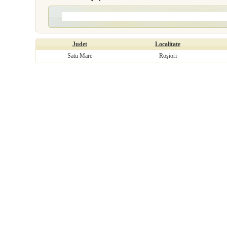
Judet
Localitate
Satu Mare
Roşiori