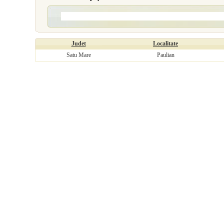
Judet
Localitate
Satu Mare
Paulian