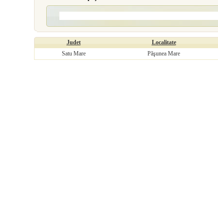
Judet
Localitate
Satu Mare
Păşunea Mare