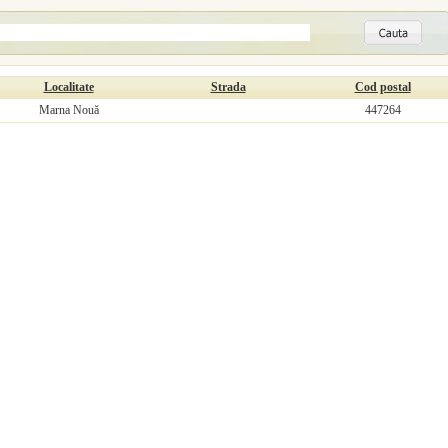
Localitate
Strada
Cod postal
Marna Nouă
447264