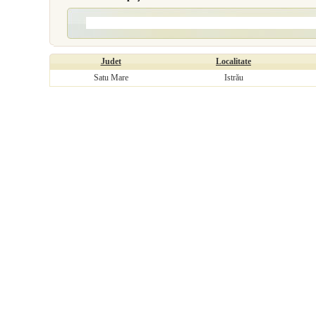
Judet
Localitate
Satu Mare
Istrău