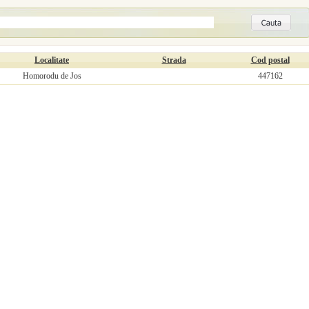
Localitate
Strada
Cod postal
Homorodu de Jos
447162